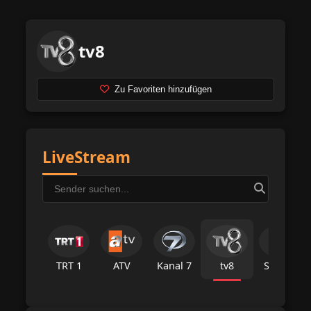
tv8
Zu Favoriten hinzufügen
LiveStream
TRT 1
ATV
Kanal 7
tv8
Star Tv