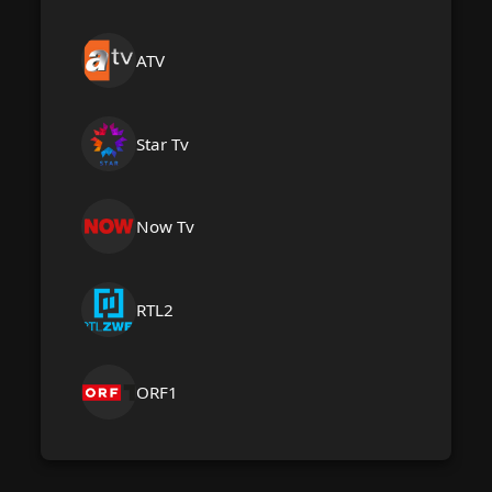
ATV
Star Tv
Now Tv
RTL2
ORF1