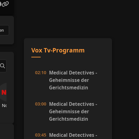
en
Vox Tv-Programm
02:10
Medical Detectives -
Geheimnisse der
Gerichtsmedizin
03:00
Medical Detectives -
Now Tv
TRT Spor
A Spor
A Haber
Hab
Geheimnisse der
Gerichtsmedizin
03:45
Medical Detectives -