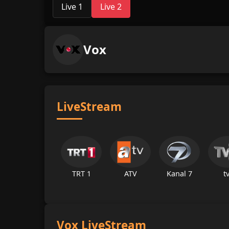
Live 1
Live 2
Vox
LiveStream
TRT 1
ATV
Kanal 7
t
Vox LiveStream