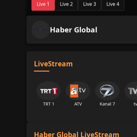
Live 1
Live 2
Live 3
Live 4
Haber Global
LiveStream
TRT 1
ATV
Kanal 7
t
Haber Global LiveStream