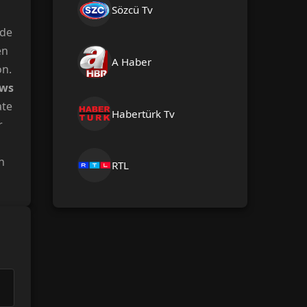
Sözcü Tv
de
en
A Haber
on.
ows
ate
Habertürk Tv
r
n
RTL