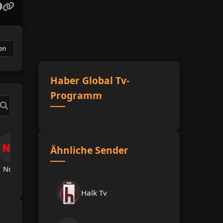
en
Haber Global Tv-
Programm
Ähnliche Sender
Now Tv
TRT Spor
A Spor
A Haber
Hab
Halk Tv