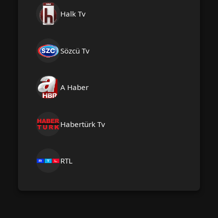
Halk Tv
Sözcü Tv
A Haber
Habertürk Tv
RTL