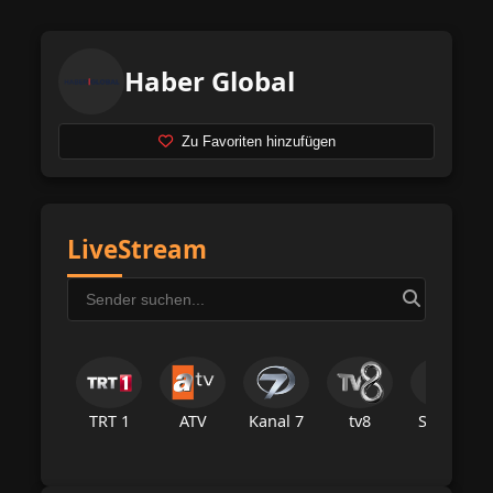
Haber Global
Zu Favoriten hinzufügen
LiveStream
TRT 1
ATV
Kanal 7
tv8
Star Tv