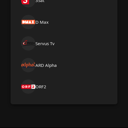
3Sat
D Max
Servus Tv
ARD Alpha
ORF2