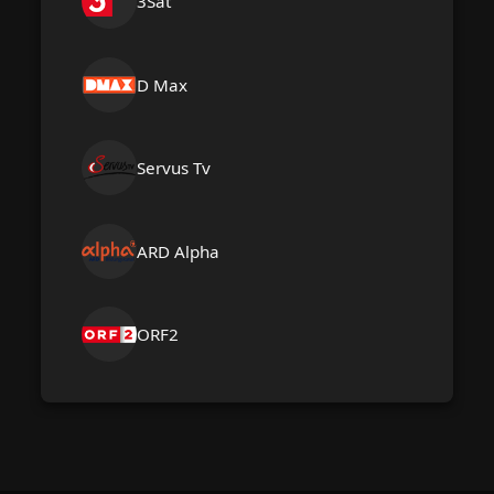
3Sat
D Max
Servus Tv
ARD Alpha
ORF2