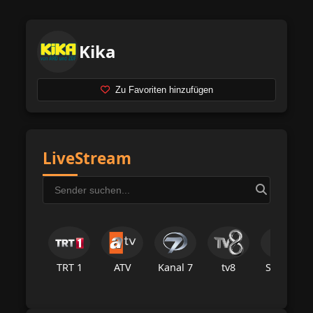
Kika
Zu Favoriten hinzufügen
LiveStream
TRT 1
ATV
Kanal 7
tv8
Star Tv