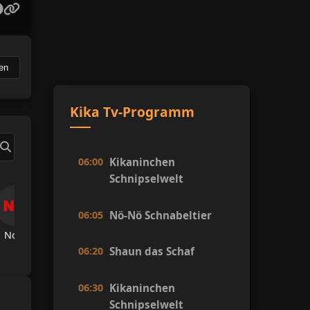
en
Kika Tv-Programm
06:00
Kikaninchen
Schnipselwelt
06:05
Nö-Nö Schnabeltier
Now Tv
TRT Spor
A Spor
A Haber
Hab
06:20
Shaun das Schaf
06:30
Kikaninchen
Schnipselwelt