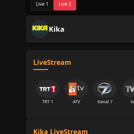
Live 1
Live 2
Kika
LiveStream
TRT 1
ATV
Kanal 7
t
Kika LiveStream