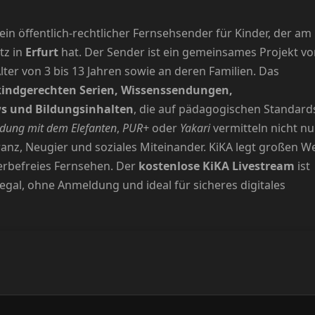
ein öffentlich-rechtlicher Fernsehsender für Kinder, der am
tz in
Erfurt
hat. Der Sender ist ein gemeinsames Projekt v
lter von 3 bis 13 Jahren sowie an deren Familien. Das
kindgerechten Serien, Wissenssendungen,
ws und Bildungsinhalten
, die auf pädagogischen Standard
dung mit dem Elefanten
,
PUR+
oder
Yakari
vermitteln nicht nu
anz, Neugier und soziales Miteinander. KiKA legt großen W
werbefreies Fernsehen. Der
kostenlose KiKA Livestream
ist
legal, ohne Anmeldung und ideal für sicheres digitales