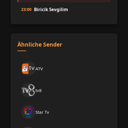
23:00
Biricik Sevgilim
Ähnliche Sender
ATV
tv8
Star Tv