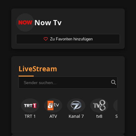
Now Tv
Zu Favoriten hinzufügen
LiveStream
TRT 1
ATV
Kanal 7
tv8
Star Tv