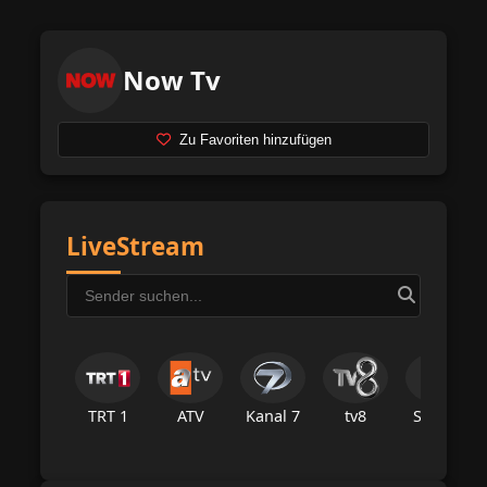
Now Tv
Zu Favoriten hinzufügen
LiveStream
TRT 1
ATV
Kanal 7
tv8
Star Tv