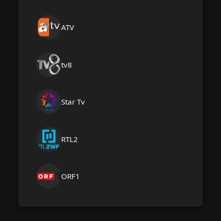
ATV
tv8
Star Tv
RTL2
ORF1