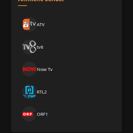
ATV
tv8
Now Tv
RTL2
ORF1