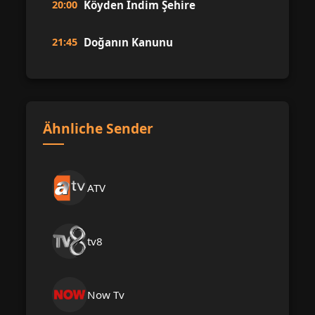
20:00
Köyden İndim Şehire
21:45
Doğanın Kanunu
Ähnliche Sender
ATV
tv8
Now Tv